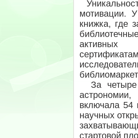
Уникальность
мотивации. У
книжка, где 
библиотечные
активных 
сертификат
исследова
библиомаркет
За четыре н
астрономии
включала 54 
научных откр
захватывающ
стартовой пл