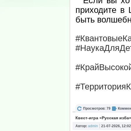
Если вы хоти
приходите в 
быть волшебн
#КвантовыеК
#НаукаДляДе
#КрайВысоко
#ТерриторияК
Просмотров: 79
Коммен
Квест-игра «Русская изба
Автор:
admin
21-07-2026, 12:02