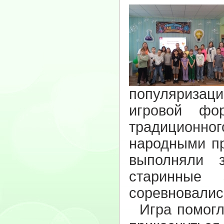
популяризац
игровой фо
традиционн
народными пр
выполняли 
старинные 
соревновалис
Игра помогла