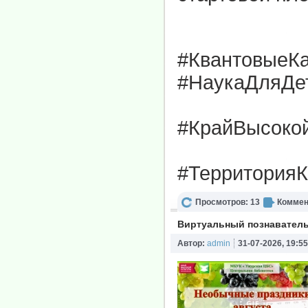
#КвантовыеК
#НаукаДляДе
#КрайВысоко
#ТерриторияК
Просмотров: 13
Коммен
Виртуальный познаватель
Автор:
admin
31-07-2026, 19:55