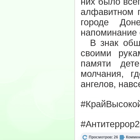
них было всег
алфавитном п
городе Дон
напоминание 
В знак обще
своими рука
памяти дет
молчания, г
ангелов, навс
#КрайВысоко
#Антитеррор2
Просмотров: 26
Коммен