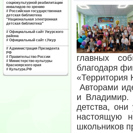
социокультурной реабилитации
инвалидов по зрению
#
Российская государственная
детская библиотека
"Национальная электронная
детская библиотека"
______________________________
#
Официальный сайт Ужурского
района
#
Официальный сайт г.Ужур
______________________________
#
Администрация Президента
РФ
главных со
#
Правительство России
#
Министерство культуры
Красноярского края
благодаря фи
#
Культура.РФ
«Территория 
Авторами ид
и Владимир. 
детства, они
настоящую н
школьников п