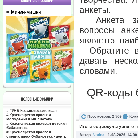
КНИЖНЫЕ НОВИНКИ
анкеты.
Ми-ми-мишки
Анкета зап
вопросы ан
является на
Обратите вн
давать неск
словами.
QR-коды 
ПОЛЕЗНЫЕ ССЫЛКИ
#
ГУНБ Красноярского края
#
Красноярская краевая
Просмотров: 2 569
Комм
молодежная библиотека
#
Красноярская краевая детская
Итоги социокультурного 
библиотека
#
Красноярская краевая
Автор:
Marina
1-08-2026, 14:00
специальная библиотека - центр