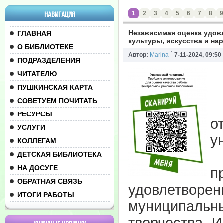
1
2
3
4
5
6
7
8
9
НАВИГАЦИЯ
Независимая оценка удов
ГЛАВНАЯ
культуры, искусства и на
О БИБЛИОТЕКЕ
Автор:
Marina
7-11-2024, 09:50
ПОДРАЗДЕЛЕНИЯ
ЧИТАТЕЛЮ
ПУШКИНСКАЯ КАРТА
СОВЕТУЕМ ПОЧИТАТЬ
П
РЕСУРСЫ
о
УСЛУГИ
у
КОЛЛЕГАМ
М
ДЕТСКАЯ БИБЛИОТЕКА
НА ДОСУГЕ
п
ОБРАТНАЯ СВЯЗЬ
удовлетворе
ИТОГИ РАБОТЫ
муниципальны
творчества.
И