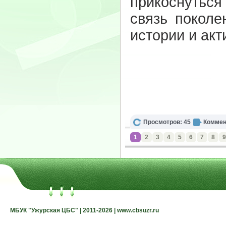
прикоснуться
связь поколе
истории и ак
Просмотров: 45
Коммен
1
2
3
4
5
6
7
8
9
МБУК "Ужурская ЦБС" | 2011-2026 | www.cbsuzr.ru
МБУК "Ужурская ЦБС" | 2011-2026 | www.cbsuzr.ru