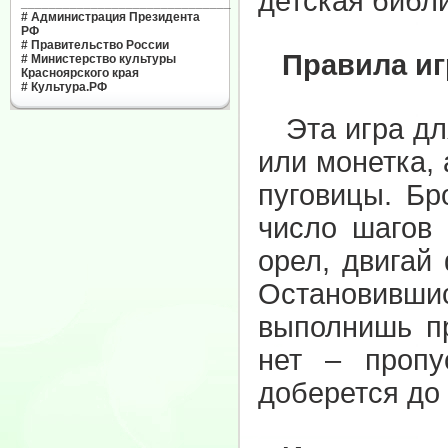
детская библ
______________________________
#
Администрация Президента
РФ
#
Правительство России
Правила иг
#
Министерство культуры
Красноярского края
#
Культура.РФ
Эта игра для
или монетка,
пуговицы. Бр
число шагов 
орел, двигай
Остановивши
выполнишь пр
нет – пропу
доберется до