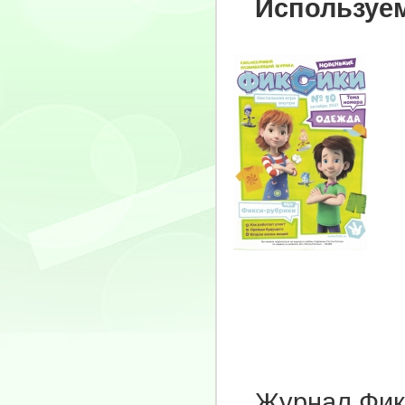
Используема
Журнал Фикси