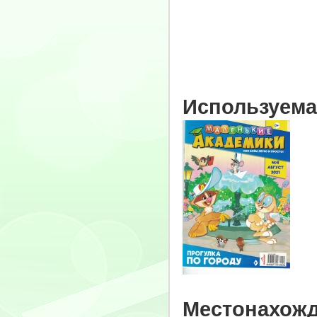
Используема
Местонахожд