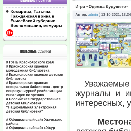
КНИЖНЫЕ НОВИНКИ
Игра «Одежда будущего»
Комарова, Татьяна.
Автор:
admin
13-10-2021, 13:34
Гражданская война в
Енисейской губернии.
Воспоминания, мемуары
ПОЛЕЗНЫЕ ССЫЛКИ
#
ГУНБ Красноярского края
#
Красноярская краевая
молодежная библиотека
#
Красноярская краевая детская
библиотека
Уважаемые чи
#
Красноярская краевая
специальная библиотека - центр
журналы и и
социокультурной реабилитации
инвалидов по зрению
#
Российская государственная
интересных, у
детская библиотека
"Национальная электронная
детская библиотека"
______________________________
Местонах
#
Официальный сайт Ужурского
района
#
Официальный сайт г.Ужур