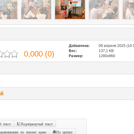
Добавлена:
09 апреля 2025 (10:
Вес:
137,1 KB
0,000
(
0
)
Размер:
1280x960
ий
 текст
Подчёркнутый текст
ыравнивание по левому краю
По центру