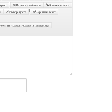
|
 краю
Вставка смайликов
Вставка ссылки
|
и
Выбор цвета
Скрытый текст
екст из транслитерации в кириллицу