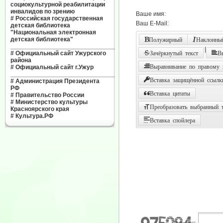
социокультурной реабилитации
инвалидов по зрению
Ваше имя:
#
Российская государственная
Ваш E-Mail:
детская библиотека
"Национальная электронная
детская библиотека"
Полужирный
Наклонный
______________________________
|
#
Официальный сайт Ужурского
Зачёркнутый текст
В
района
Выравнивание по правому
#
Официальный сайт г.Ужур
______________________________
Вставка защищённой ссылк
#
Администрация Президента
РФ
Вставка цитаты
#
Правительство России
#
Министерство культуры
Преобразовать выбранный т
Красноярского края
#
Культура.РФ
Вставка спойлера