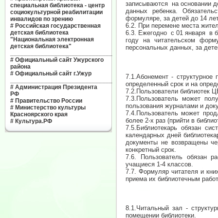
записываются на основании д
специальная библиотека - центр
данных ребенка. Обязатель
социокультурной реабилитации
формуляре, за детей до 14 ле
инвалидов по зрению
6.2. При перемене места жите
#
Российская государственная
детская библиотека
6.3. Ежегодно с 01 января в 
"Национальная электронная
году на читательском форм
детская библиотека"
персональных данных, за дете
______________________________
#
Официальный сайт Ужурского
района
#
Официальный сайт г.Ужур
7.1.Абонемент - структурное
______________________________
определенный срок и на опред
#
Администрация Президента
7.2.Пользователи библиотек Ц
РФ
7.3.Пользователь может пол
#
Правительство России
пользования журналами и доку
#
Министерство культуры
7.4.Пользователь может прод
Красноярского края
более 2-х раз (прийти в библи
#
Культура.РФ
7.5.Библиотекарь обязан си
календарных дней библиотек
документы не возвращены че
конкретный срок.
7.6. Пользователь обязан р
учащиеся 1-4 классов.
7.7. Формуляр читателя и кн
приема их библиотечным рабо
8.1.Читальный зал - структу
помещении библиотеки.