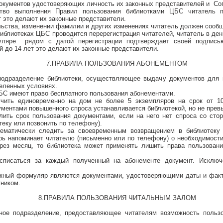
окументов удостоверяющих личность их законных представителей и Сог
ство выполнения Правил пользования библиотками ЦБС читатель 
т это делают их законные представители.
льства, изменении фамилии и других изменениях читатель должен сообщ
библиотеках ЦБС проводится перерегистрация читателей, читатель в ден
уляре рядом с датой перегистрации подтверждает своей подписью
й до 14 лет это делают их законные представители.
7.ПРАВИЛА ПОЛЬЗОВАНИЯ АБОНЕМЕНТОМ
 подразделение библиотеки, осуществляющее выдачу документов для 
еленных условиях.
БС имеют право бесплатного пользования абонементами.
учить единовременно на дом не более 5 экземпляров на срок от 1
ментами повышенного спроса устанавливается библиотекой, но не прев
лить срок пользования документами, если на него нет спроса со стор
отеку или позвонить по телефону).
стематически следить за своевременным возвращением в библиотеку
арь напоминает читателю (письменно или по телефону) о необходим
рез месяц, то библиотека может применять лишить права пользовани
асписаться за каждый полученный на абонементе документ. Исклю
ижный формуляр являются документами, удостоверяющими даты и фак
тником.
8.ПРАВИЛА ПОЛЬЗОВАНИЯ ЧИТАЛЬНЫМ ЗАЛОМ
рное подразделение, предоставляющее читателям возможность польз