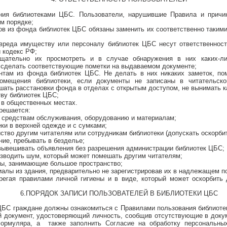
ния библиотеками ЦБС. Пользователи, нарушившие Правила и прич
м порядке;
ов из фонда библиотек ЦБС обязаны заменить их соответственно таким
вреда имуществу или персоналу библиотек ЦБС несут ответственнос
 кодекс РФ;
тщательно их просмотреть и в случае обнаружения в них каких-л
н сделать соответствующие пометки на выдаваемом документе;
нтам из фонда библиотек ЦБС. Не делать в них никаких заметок, пом
помещения библиотеки, если документы не записаны в читательск
шать расстановки фонда в отделах с открытым доступом, не вынимать кар
тву библиотек ЦБС;
 в общественных местах.
решается:
 средствам обслуживания, оборудованию и материалам;
ки в верхней одежде и с сумками;
йство другим читателям или сотрудникам библиотеки (допускать оскорби
ние, пребывать в безделье;
 вывешивать объявления без разрешения администрации библиотек ЦБС;
изводить шум, который может помешать другим читателям;
ты, занимающие большое пространство;
алы из здания, предварительно не зарегистрировав их в надлежащем п
брегая правилами личной гигиены и в виде, который может оскорбить 
6.ПОРЯДОК ЗАПИСИ ПОЛЬЗОВАТЕЛЕЙ В БИБЛИОТЕКИ ЦБС
и ЦБС граждане должны ознакомиться с Правилами пользования библиот
ой документ, удостоверяющий личность, сообщив отсутствующие в доку
 формуляра, а также заполнить Согласие на обработку персона