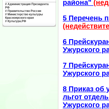
района"
(нед
______________________________
#
Администрация Президента
РФ
#
Правительство России
#
Министерство культуры
5 Перечень 
Красноярского края
#
Культура.РФ
(недействител
6 Прейскура
Ужурского р
7 Прейскура
Ужурского р
8 Приказ об
льгот отдел
Ужурского р