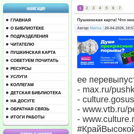
1
2
3
4
5
6
7
НАВИГАЦИЯ
Пушкинская карта! Что но
ГЛАВНАЯ
О БИБЛИОТЕКЕ
Автор:
Marina
20-04-2026, 10:5
ПОДРАЗДЕЛЕНИЯ
ЧИТАТЕЛЮ
ПУШКИНСКАЯ КАРТА
СОВЕТУЕМ ПОЧИТАТЬ
РЕСУРСЫ
УСЛУГИ
ее перевыпуст
КОЛЛЕГАМ
-
max.ru/pushki
ДЕТСКАЯ БИБЛИОТЕКА
-
culture.gosus
НА ДОСУГЕ
-
www.vtb.ru/pe
ОБРАТНАЯ СВЯЗЬ
-
www.culture.
ИТОГИ РАБОТЫ
#КрайВысоко