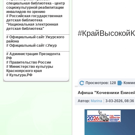
специальная библиотека - центр
социокультурной реабилитации
инвалидов по зрению
#
Российская государственная
детская библиотека
"Национальная электронная
детская библиотека"
#КрайВысокойК
______________________________
#
Официальный сайт Ужурского
района
#
Официальный сайт г.Ужур
______________________________
#
Администрация Президента
РФ
#
Правительство России
#
Министерство культуры
Красноярского края
#
Культура.РФ
Просмотров: 128
Комме
Афиша "Кочевники Енисей
Автор:
Marina
3-03-2026, 08:36