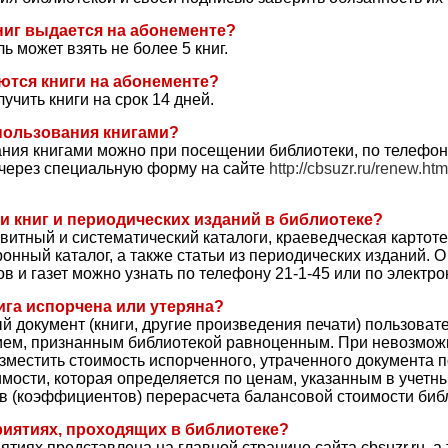
ниг выдается на абонементе?
ь может взять не более 5 книг.
ются книги на абонементе?
учить книги на срок 14 дней.
пользования книгами?
ния книгами можно при посещении библиотеки, по телефону
и через специальную форму на сайте
http://cbsuzr.ru/renew.htm
ии книг и периодических изданий в библиотеке?
витный и систематический каталоги, краеведческая картоте
ронный каталог, а также статьи из периодических изданий. О
и газет можно узнать по телефону 21-1-45 или по электрон
ига испорчена или утеряна?
 документ (книги, другие произведения печати) пользоват
ием, признанным библиотекой равноценным. При невозмож
зместить стоимость испорченного, утраченного документа 
мости, которая определяется по ценам, указанным в учетн
в (коэффициентов) перерасчета балансовой стоимости биб
риятиях, проходящих в библиотеке?
иях представлена на главной странице сайта cbsuzr.ru, а 