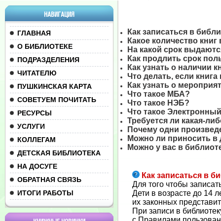
НАВИГАЦИЯ
Как записаться в библ
ГЛАВНАЯ
Какое количество книг
О БИБЛИОТЕКЕ
На какой срок выдаютс
Как продлить срок пол
ПОДРАЗДЕЛЕНИЯ
Как узнать о наличии к
ЧИТАТЕЛЮ
Что делать, если книга
Как узнать о мероприя
ПУШКИНСКАЯ КАРТА
Что такое МБА?
СОВЕТУЕМ ПОЧИТАТЬ
Что такое НЭБ?
Что такое Электронны
РЕСУРСЫ
Требуется ли какая-ли
УСЛУГИ
Почему одни произведе
Можно ли приносить в 
КОЛЛЕГАМ
Можно у вас в библио
ДЕТСКАЯ БИБЛИОТЕКА
НА ДОСУГЕ
Как записаться в б
ОБРАТНАЯ СВЯЗЬ
Для того чтобы записат
ИТОГИ РАБОТЫ
Дети в возрасте до 14 
их законных представит
При записи в библиоте
с Правилами пользован