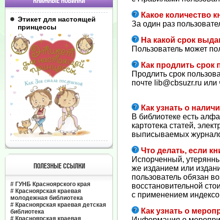
КНИЖНЫЕ НОВИНКИ
Какое количество к
Этикет для настоящей
За один раз пользовател
принцессы
На какой срок выда
Пользователь может пол
Как продлить срок 
Продлить срок пользова
почте lib@cbsuzr.ru ил
Как узнать о налич
В библиотеке есть алфа
картотека статей, элект
выписываемых журналов 
Что делать, если кн
Испорченный, утерянный
ПОЛЕЗНЫЕ ССЫЛКИ
же изданием или издан
пользователь обязан во
#
ГУНБ Красноярского края
восстановительной стои
#
Красноярская краевая
с применением индексо
молодежная библиотека
#
Красноярская краевая детская
Как узнать о мероп
библиотека
#
Красноярская краевая
Информация о мероприят