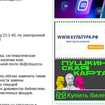
 21-1-45, по электронной
l
ка, систематическая
 наличии книг,
ной почте lib@cbsuzr.ru
ель обязан заменить таким
ности замены
по текущей
ых документах библиотеки,
лиотечных фондов.
также на страницах в