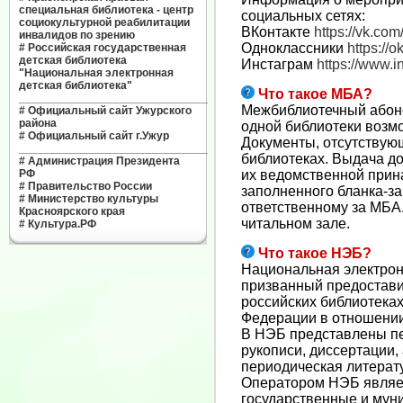
специальная библиотека - центр
социальных сетях:
социокультурной реабилитации
ВКонтакте
https://vk.com
инвалидов по зрению
Одноклассники
https://ok
#
Российская государственная
детская библиотека
Инстаграм
https://www.
"Национальная электронная
детская библиотека"
Что такое МБА?
______________________________
Межбиблиотечный абоне
#
Официальный сайт Ужурского
района
одной библиотеки возм
#
Официальный сайт г.Ужур
Документы, отсутствующ
______________________________
библиотеках. Выдача д
#
Администрация Президента
РФ
их ведомственной прин
#
Правительство России
заполненного бланка-за
#
Министерство культуры
ответственному за МБА
Красноярского края
читальном зале.
#
Культура.РФ
Что такое НЭБ?
Национальная электрон
призванный предостави
российских библиотеках
Федерации в отношении
В НЭБ представлены пе
рукописи, диссертации,
периодическая литерат
Оператором НЭБ являет
государственные и мун