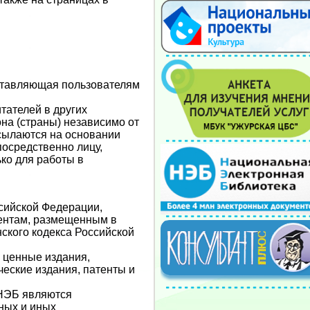
ставляющая пользователям
тателей в других
на (страны) независимо от
сылаются на основании
посредственно лицу,
ко для работы в
сийской Федерации,
ентам, размещенным в
нского кодекса Российской
 ценные издания,
ческие издания, патенты и
 НЭБ являются
ных и иных