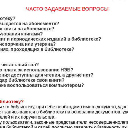
ЧАСТО ЗАДАВАЕМЫЕ ВОПРОСЫ
иотеку?
 выдается на абонементе?
я книги на абонементе?
ьзования книгами?
ниг и периодических изданий в библиотеке?
 испорчена или утеряна?
тиях, проходящих в библиотеке?
й читальный зал?
бо плата за использование НЭБ?
ния доступны для чтения, а другие нет?
дар библиотеке свои книги?
теке воспользоваться компьютером?
иблиотеку?
ься в библиотеку, при себе необходимо иметь документ, уд
лет записываются в библиотеку на основании документов, у
елей и их поручительства.
ку пользователи, законные представители несовершенноле
ия библиотекой и своей подписью заверить обязанность их