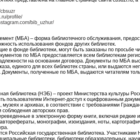
/cbsuzr
.ru/profile/
instagram.com/bib_uzhur/
мент (МБА) – форма библиотечного обслуживания, предо
ожность использования фондов других библиотек.
ие в фонде библиотеки, могут быть заказаны по просьбе чи
окументов по МБА предоставляется всем библиотекам регио
адлежности на основании договора. Документы по МБА вы
каза, единого для всех библиотек страны, или выдаются не
. Документы, полученные по МБА, выдаются читателям толь
ная библиотека (НЭБ) – проект Министерства культуры Рос
ть пользователям Интернет-доступ к оцифрованным докум
, музеях и архивах, в соответствии с требованиями Гражда
 соблюдения авторских прав.
реведенные в электронную форму книги, включая редкие и
 авторефераты, монографии, изоиздания, ноты, картографи
ура.
ся Российская государственная библиотека. Участниками
иципальные библиотеки, библиотеки образовательных, науч