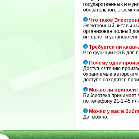
государственных и мун
обязательного экземпля
Что такое Электрон
Электронный читальный
организован полный до
интернет и установлен
Требуется ли какая
Все функции НЭБ для п
Почему одни произв
Доступ к чтению произ
охраняемые авторским п
доступе находятся про
Можно ли приносить
Библиотека принимает в
по телефону 21-1-45 ил
Можно у вас в биб
Да, можно.