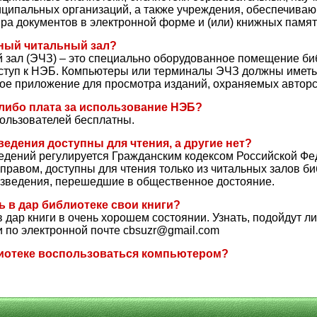
иципальных организаций, а также учреждения, обеспечива
ра документов в электронной форме и (или) книжных памят
ный читальный зал?
 зал (ЭЧЗ) – это специально оборудованное помещение биб
ступ к НЭБ. Компьютеры или терминалы ЭЧЗ должны иметь 
ное приложение для просмотра изданий, охраняемых автор
-либо плата за использование НЭБ?
ользователей бесплатны.
едения доступны для чтения, а другие нет?
ведений регулируется Гражданским кодексом Российской Фе
равом, доступны для чтения только из читальных залов би
изведения, перешедшие в общественное достояние.
 в дар библиотеке свои книги?
 дар книги в очень хорошем состоянии. Узнать, подойдут ли
и по электронной почте cbsuzr@gmail.com
лиотеке воспользоваться компьютером?