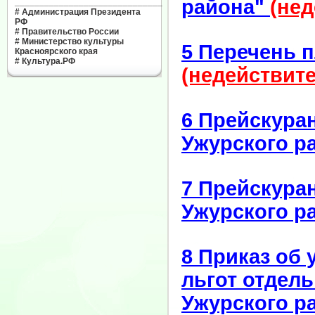
района"
(нед
______________________________
#
Администрация Президента
РФ
#
Правительство России
#
Министерство культуры
5 Перечень 
Красноярского края
#
Культура.РФ
(недействител
6 Прейскура
Ужурского р
7 Прейскура
Ужурского р
8 Приказ об
льгот отдел
Ужурского р