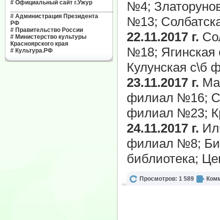
#
Официальный сайт г.Ужур
№4; Златорунов
______________________________
#
Администрация Президента
№13; Солбатск
РФ
#
Правительство России
22.11.2017 г.
Сол
#
Министерство культуры
Красноярского края
№18; Ягинская 
#
Культура.РФ
Кулунская с\б 
23.11.2017 г.
Мал
филиал №16; Ст
филиал №23; К
24.11.2017 г.
Иль
филиал №8; Би
библиотека; Це
Просмотров: 1 589
Комм