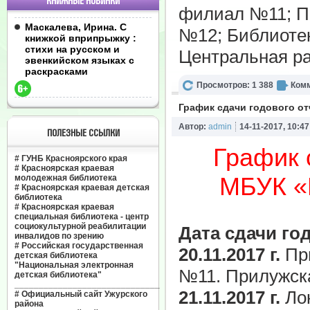
КНИЖНЫЕ НОВИНКИ
филиал №11; П
Маскалева, Ирина. С
№12; Библиоте
книжкой вприпрыжку :
стихи на русском и
Центральная ра
эвенкийском языках с
раскрасками
Просмотров: 1 388
Комм
График сдачи годового от
Автор:
admin
14-11-2017, 10:47
ПОЛЕЗНЫЕ ССЫЛКИ
График 
#
ГУНБ Красноярского края
#
Красноярская краевая
МБУК «
молодежная библиотека
#
Красноярская краевая детская
библиотека
#
Красноярская краевая
специальная библиотека - центр
социокультурной реабилитации
Дата сдачи го
инвалидов по зрению
#
Российская государственная
20.11.2017 г.
При
детская библиотека
"Национальная электронная
№11. Прилужска
детская библиотека"
______________________________
21.11.2017 г.
Лок
#
Официальный сайт Ужурского
района