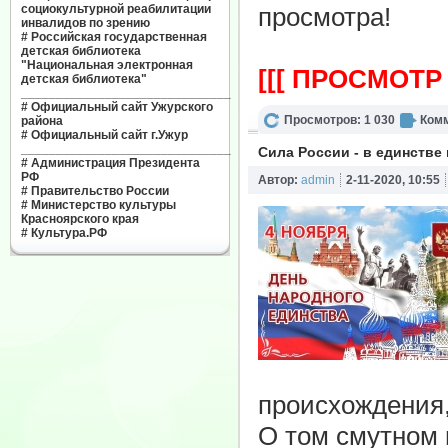
социокультурной реабилитации
просмотра!
инвалидов по зрению
#
Российская государственная
детская библиотека
"Национальная электронная
[[[ ПРОСМОТР
детская библиотека"
______________________________
#
Официальный сайт Ужурского
Просмотров: 1 030
Комм
района
#
Официальный сайт г.Ужур
______________________________
Сила России - в единств
#
Администрация Президента
РФ
Автор:
admin
2-11-2020, 10:55
#
Правительство России
#
Министерство культуры
Красноярского края
#
Культура.РФ
происхождения,
О том смутном 