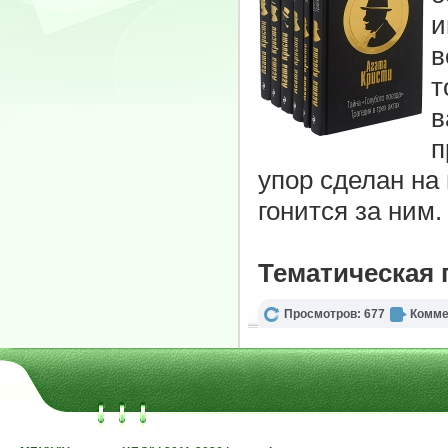
и
в
т
в
п
упор сделан на 
гонится за ним.
Тематическая
Просмотров: 677
Комме
МБУК "Ужурская ЦБС" | 2011-2026 | www.cbsuzr.ru