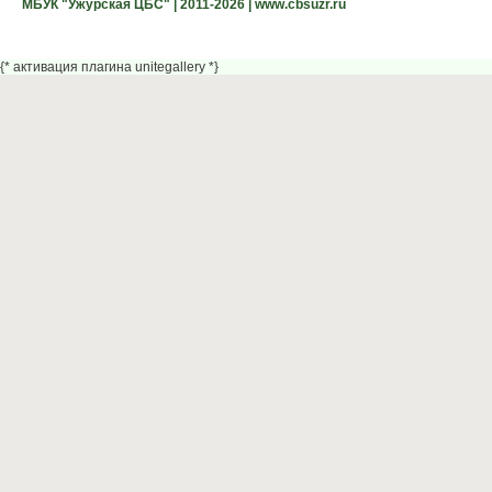
МБУК "Ужурская ЦБС" | 2011-2026 | www.cbsuzr.ru
{* активация плагина unitegallery *}