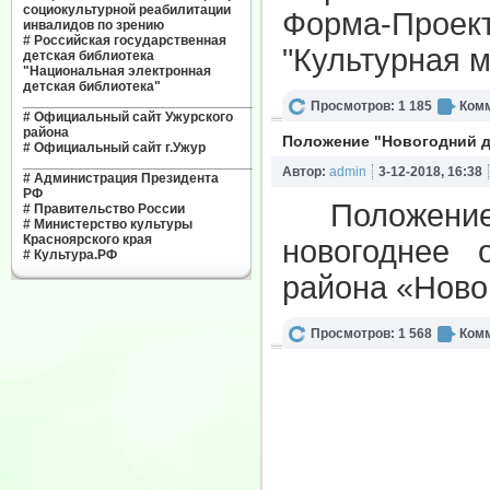
социокультурной реабилитации
Форма-Проект
инвалидов по зрению
#
Российская государственная
"Культурная м
детская библиотека
"Национальная электронная
детская библиотека"
______________________________
Просмотров: 1 185
Комм
#
Официальный сайт Ужурского
района
Положение "Новогодний д
#
Официальный сайт г.Ужур
______________________________
Автор:
admin
3-12-2018, 16:38
#
Администрация Президента
РФ
Положение о
#
Правительство России
#
Министерство культуры
Красноярского края
новогоднее 
#
Культура.РФ
района «Новог
Просмотров: 1 568
Комм