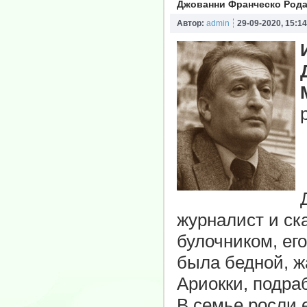
Джованни Франческо Рода
Автор:
admin
29-09-2020, 15:14
журналист и ск
булочником, его
была бедной, ж
Ариокки, подра
В семье росли 