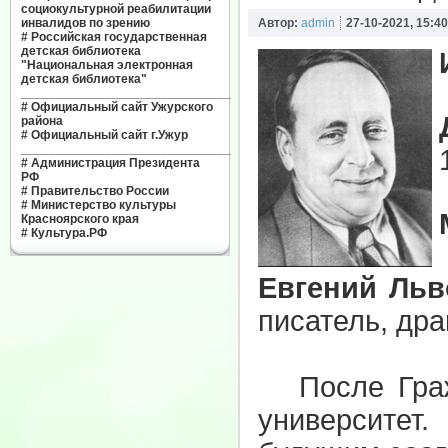
социокультурной реабилитации
инвалидов по зрению
Автор:
admin
27-10-2021, 15:40
#
Российская государственная
детская библиотека
"Национальная электронная
детская библиотека"
______________________________
#
Официальный сайт Ужурского
района
#
Официальный сайт г.Ужур
______________________________
#
Администрация Президента
РФ
#
Правительство России
#
Министерство культуры
Красноярского края
#
Культура.РФ
Евгений Ль
писатель, дра
После Гражд
университет