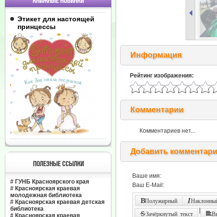
КНИЖНЫЕ НОВИНКИ
Этикет для настоящей
принцессы
Информация
Рейтинг изображения:
Комментарии
Комментариев нет...
Добавить комментар
ПОЛЕЗНЫЕ ССЫЛКИ
Ваше имя:
#
ГУНБ Красноярского края
Ваш E-Mail:
#
Красноярская краевая
молодежная библиотека
Полужирный
Наклонный
#
Красноярская краевая детская
библиотека
|
Зачёркнутый текст
В
#
Красноярская краевая