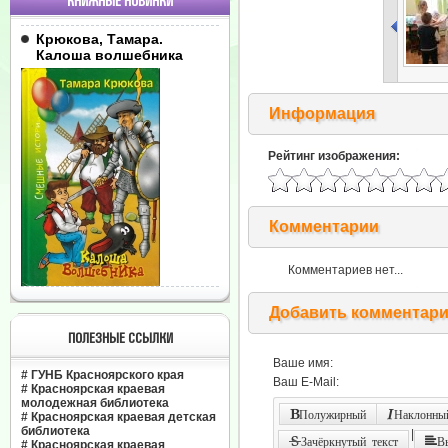
КНИЖНЫЕ НОВИНКИ
Крюкова, Тамара.
Калоша волшебника
Информация
Рейтинг изображения:
Комментарии
Комментариев нет...
Добавить комментар
ПОЛЕЗНЫЕ ССЫЛКИ
Ваше имя:
#
ГУНБ Красноярского края
Ваш E-Mail:
#
Красноярская краевая
молодежная библиотека
Полужирный
Наклонный
#
Красноярская краевая детская
библиотека
|
Зачёркнутый текст
В
#
Красноярская краевая