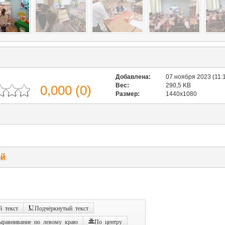
Добавлена:
07 ноября 2023 (11:
Вес:
290,5 KB
0,000
(
0
)
Размер:
1440x1080
ий
 текст
Подчёркнутый текст
ыравнивание по левому краю
По центру