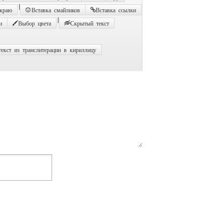
|
 краю
Вставка смайликов
Вставка ссылки
|
и
Выбор цвета
Скрытый текст
екст из транслитерации в кириллицу