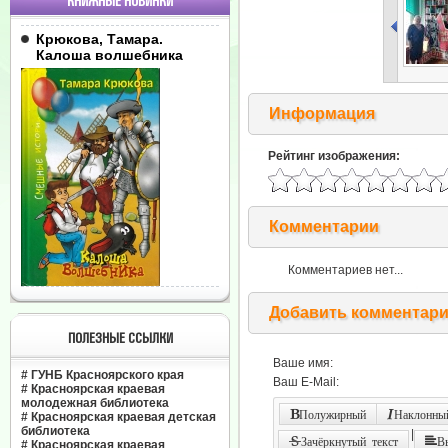
КНИЖНЫЕ НОВИНКИ
Крюкова, Тамара.
Калоша волшебника
Информация
Рейтинг изображения:
Комментарии
Комментариев нет...
Добавить комментар
ПОЛЕЗНЫЕ ССЫЛКИ
Ваше имя:
#
ГУНБ Красноярского края
Ваш E-Mail:
#
Красноярская краевая
молодежная библиотека
Полужирный
Наклонный
#
Красноярская краевая детская
библиотека
|
Зачёркнутый текст
В
#
Красноярская краевая