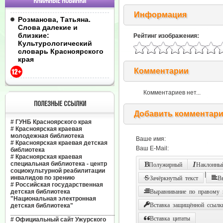
КНИЖНЫЕ НОВИНКИ
Информация
Розманова, Татьяна.
Слова далекие и
близкие:
Рейтинг изображения:
Культурологический
словарь Красноярского
края
Комментарии
Комментариев нет...
ПОЛЕЗНЫЕ ССЫЛКИ
Добавить комментар
#
ГУНБ Красноярского края
#
Красноярская краевая
молодежная библиотека
Ваше имя:
#
Красноярская краевая детская
Ваш E-Mail:
библиотека
#
Красноярская краевая
специальная библиотека - центр
Полужирный
Наклонный
социокультурной реабилитации
|
инвалидов по зрению
Зачёркнутый текст
В
#
Российская государственная
детская библиотека
Выравнивание по правому
"Национальная электронная
Вставка защищённой ссылк
детская библиотека"
______________________________
Вставка цитаты
#
Официальный сайт Ужурского