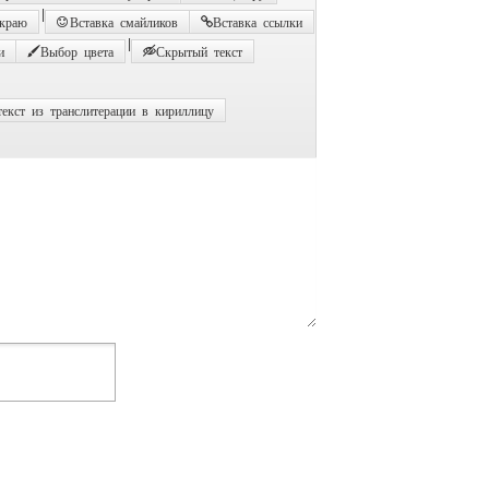
|
 краю
Вставка смайликов
Вставка ссылки
|
и
Выбор цвета
Скрытый текст
екст из транслитерации в кириллицу