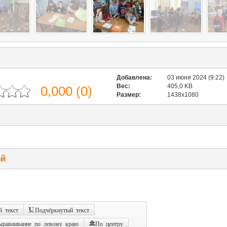
Добавлена:
03 июня 2024 (9:22)
Вес:
405,0 KB
0,000
(
0
)
Размер:
1438x1080
ий
 текст
Подчёркнутый текст
ыравнивание по левому краю
По центру