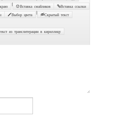
|
 краю
Вставка смайликов
Вставка ссылки
|
и
Выбор цвета
Скрытый текст
екст из транслитерации в кириллицу