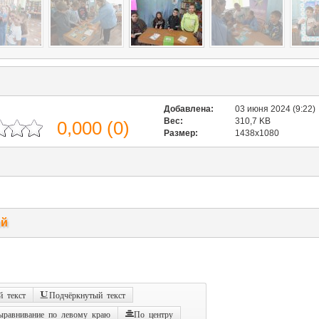
Добавлена:
03 июня 2024 (9:22)
Вес:
310,7 KB
0,000
(
0
)
Размер:
1438x1080
ий
 текст
Подчёркнутый текст
ыравнивание по левому краю
По центру