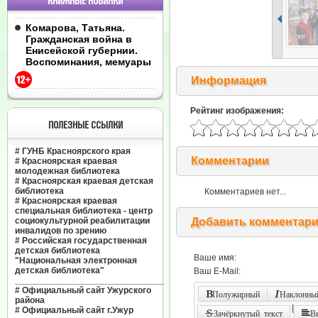
КНИЖНЫЕ НОВИНКИ
Комарова, Татьяна.
Гражданская война в
Енисейской губернии.
Воспоминания, мемуары
Информация
Рейтинг изображения:
ПОЛЕЗНЫЕ ССЫЛКИ
#
ГУНБ Красноярского края
Комментарии
#
Красноярская краевая
молодежная библиотека
#
Красноярская краевая детская
библиотека
Комментариев нет...
#
Красноярская краевая
специальная библиотека - центр
социокультурной реабилитации
Добавить комментар
инвалидов по зрению
#
Российская государственная
детская библиотека
Ваше имя:
"Национальная электронная
детская библиотека"
Ваш E-Mail:
______________________________
#
Официальный сайт Ужурского
Полужирный
Наклонный
района
|
#
Официальный сайт г.Ужур
Зачёркнутый текст
В