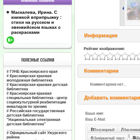
КНИЖНЫЕ НОВИНКИ
Маскалева, Ирина. С
книжкой вприпрыжку :
стихи на русском и
эвенкийском языках с
раскрасками
Информация
Рейтинг изображения:
ПОЛЕЗНЫЕ ССЫЛКИ
Комментарии
#
ГУНБ Красноярского края
#
Красноярская краевая
молодежная библиотека
Комментариев нет...
#
Красноярская краевая детская
библиотека
#
Красноярская краевая
Добавить комментар
специальная библиотека - центр
социокультурной реабилитации
инвалидов по зрению
#
Российская государственная
Ваше имя:
детская библиотека
Ваш E-Mail:
"Национальная электронная
детская библиотека"
______________________________
Полужирный
Наклонный
#
Официальный сайт Ужурского
|
района
Зачёркнутый текст
В