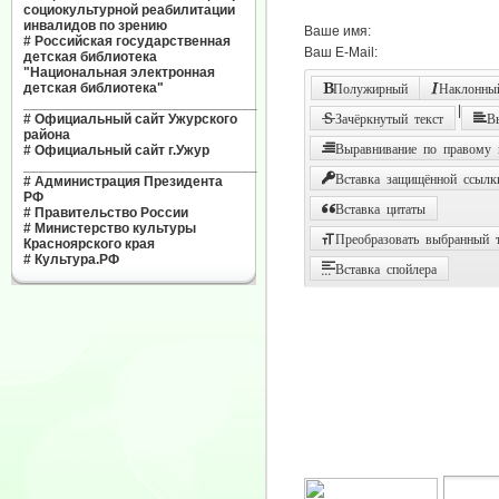
социокультурной реабилитации
инвалидов по зрению
Ваше имя:
#
Российская государственная
Ваш E-Mail:
детская библиотека
"Национальная электронная
детская библиотека"
Полужирный
Наклонный
______________________________
|
#
Официальный сайт Ужурского
Зачёркнутый текст
В
района
Выравнивание по правому
#
Официальный сайт г.Ужур
______________________________
Вставка защищённой ссылк
#
Администрация Президента
РФ
Вставка цитаты
#
Правительство России
#
Министерство культуры
Преобразовать выбранный т
Красноярского края
#
Культура.РФ
Вставка спойлера